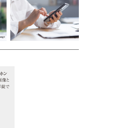
mage
image