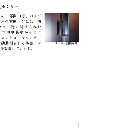
犯センサー
戸の一部開口窓、および
住戸の玄関ドアには、防
セット時に開けられた
、管理事務室からセコ
・コントロールセンター
自動通報される防犯セン
メーカー提供写真
ーを設置しています。