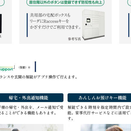
」
（有償）※
ランスや玄関の解錠がアプリ操作で行えます。
帰宅・外出通知機能
あんしんお預けキー機能
子様の帰宅・外出を、メール通知で受
解錠できる時刻を指定時間内で設
取ることができる機能もあります。
能。家事代行サービスなどに活用で
す。