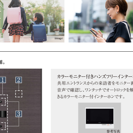
image
i
用。