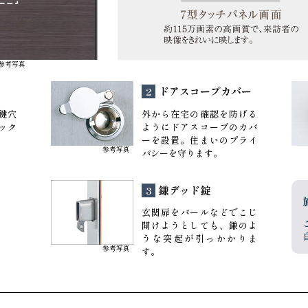
 参考写真
ドアスコープカバー
2
鍵穴
外から在宅の確認を防げる
ック
ようにドアスコープのカバ
ーを設置。住まいのプライ
参考写真
バシーを守ります。
鎌デッド錠
3
玄関扉をバールなどでこじ
開けようとしても、鎌のよ
うな突起が引っかかりま
参考写真
す。