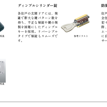
ディンプルシリンダー錠
防
各住戸の玄関ドアには、複
住
雑で膨大な鍵パターン数を
全
持ち、不正な解錠や鍵の複
犯
製を困難にしたディンプル
際
キーを採用。リバーシブル
ム
タイプで解錠もスムーズで
に
考写真
参考イラスト
す。
サ
写真