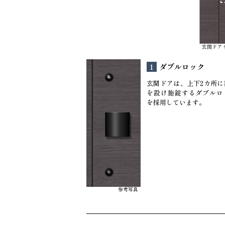
玄関ドア
ダブルロック
1
玄関ドアは、上下2カ所に
を設け施錠するダブルロ
を採用しています。
参考写真